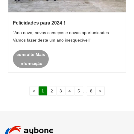
Felicidades para 2024！
"Ano novo, novos começos e novas oportunidades.
Vamos fazer deste um ano inesquecível!"
consulte Mais
informação
<
1
2
3
4
5
...
8
>