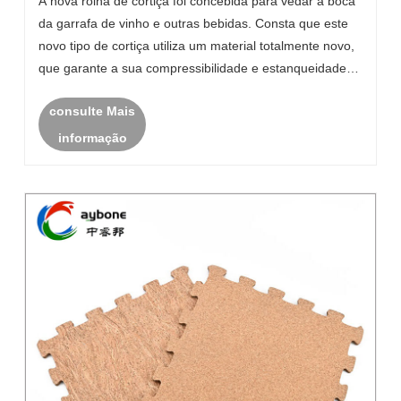
A nova rolha de cortiça foi concebida para vedar a boca
da garrafa de vinho e outras bebidas. Consta que este
novo tipo de cortiça utiliza um material totalmente novo,
que garante a sua compressibilidade e estanqueidade,
garantindo ao mesmo tempo a protecção ambiental do
consulte Mais
produto.
informação