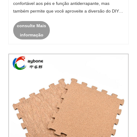
confortável aos pés e função antiderrapante, mas
também permite que você aproveite a diversão do DIY
através do design de quebra-cabeças, criando um
consulte Mais
espaço doméstico único.
informação